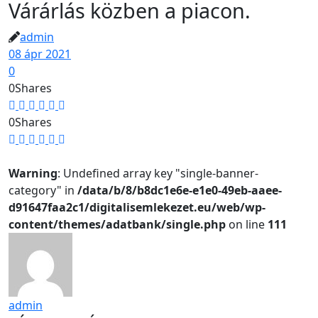
Várárlás közben a piacon.
admin
08 ápr 2021
0
0
Shares
0
Shares
Warning
: Undefined array key "single-banner-
category" in
/data/b/8/b8dc1e6e-e1e0-49eb-aaee-
d91647faa2c1/digitalisemlekezet.eu/web/wp-
content/themes/adatbank/single.php
on line
111
admin