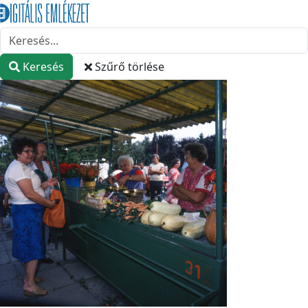
Keresés
Szűrő törlése