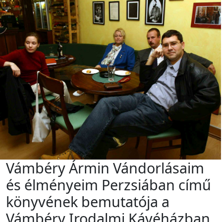
Vámbéry Ármin Vándorlásaim
és élményeim Perzsiában című
könyvének bemutatója a
Vámbéry Irodalmi Kávéházban.