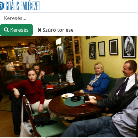
Keresés
Szűrő törlése