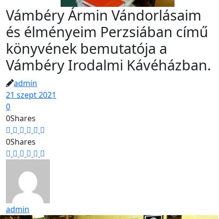
Vámbéry Ármin Vándorlásaim
és élményeim Perzsiában című
könyvének bemutatója a
Vámbéry Irodalmi Kávéházban.
admin
21 szept 2021
0
0
Shares
0
Shares
admin