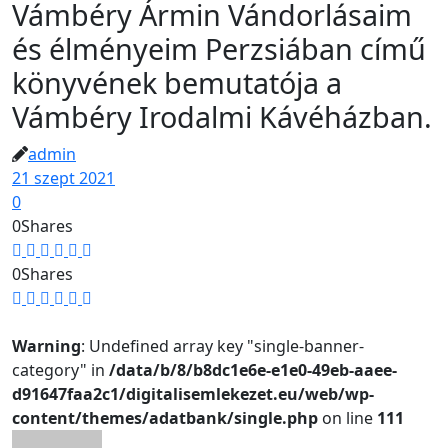
Vámbéry Ármin Vándorlásaim
és élményeim Perzsiában című
könyvének bemutatója a
Vámbéry Irodalmi Kávéházban.
admin
21 szept 2021
0
0
Shares
0
Shares
Warning
: Undefined array key "single-banner-
category" in
/data/b/8/b8dc1e6e-e1e0-49eb-aaee-
d91647faa2c1/digitalisemlekezet.eu/web/wp-
content/themes/adatbank/single.php
on line
111