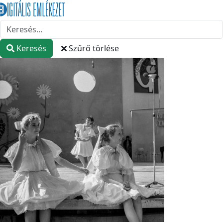
Keresés
Szűrő törlése