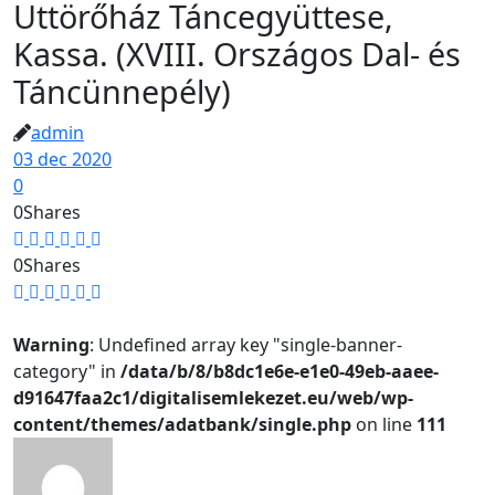
Uttörőház Táncegyüttese,
Kassa. (XVIII. Országos Dal- és
Táncünnepély)
admin
03 dec 2020
0
0
Shares
0
Shares
Warning
: Undefined array key "single-banner-
category" in
/data/b/8/b8dc1e6e-e1e0-49eb-aaee-
d91647faa2c1/digitalisemlekezet.eu/web/wp-
content/themes/adatbank/single.php
on line
111