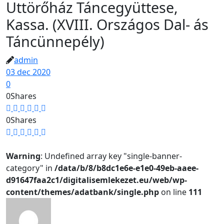
Uttörőház Táncegyüttese,
Kassa. (XVIII. Országos Dal- ás
Táncünnepély)
admin
03 dec 2020
0
0
Shares
0
Shares
Warning
: Undefined array key "single-banner-
category" in
/data/b/8/b8dc1e6e-e1e0-49eb-aaee-
d91647faa2c1/digitalisemlekezet.eu/web/wp-
content/themes/adatbank/single.php
on line
111