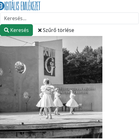
Keresés
Szűrő törlése