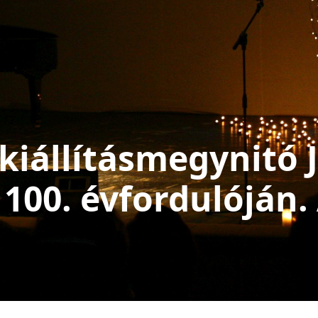
iállításmegynitó J
 100. évfordulóján.