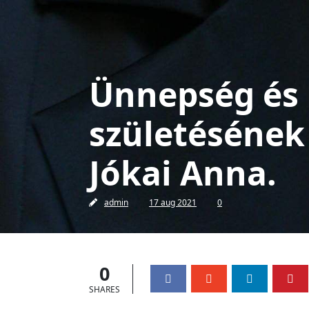
Ünnepség és k
születésének
Jókai Anna.
admin
17 aug 2021
0
0
SHARES