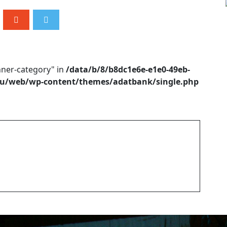
nner-category" in
/data/b/8/b8dc1e6e-e1e0-49eb-
.eu/web/wp-content/themes/adatbank/single.php