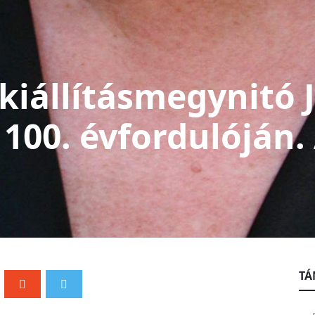
iállításmegynitó J
 100. évfordulóján.
TÁ