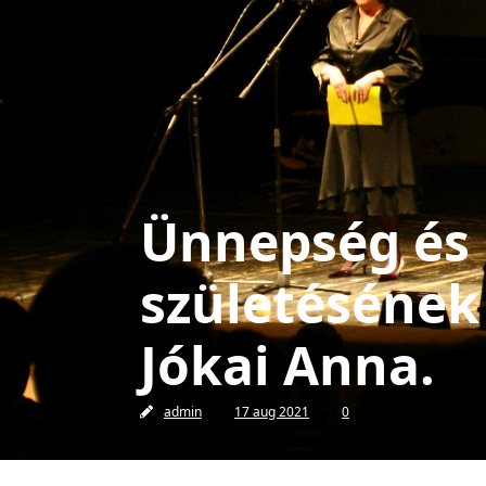
Ünnepség és k
születésének
Jókai Anna.
admin
17 aug 2021
0