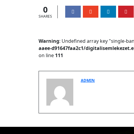
0
SHARES
Warning
: Undefined array key "single-ba
aaee-d91647faa2c1/digitalisemlekezet
on line
111
ADMIN