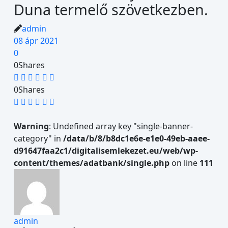
Duna termelő szövetkezben.
admin
08 ápr 2021
0
0
Shares
0
Shares
Warning
: Undefined array key "single-banner-
category" in
/data/b/8/b8dc1e6e-e1e0-49eb-aaee-
d91647faa2c1/digitalisemlekezet.eu/web/wp-
content/themes/adatbank/single.php
on line
111
admin