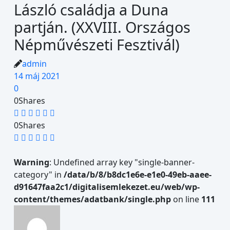
László családja a Duna
partján. (XXVIII. Országos
Népművészeti Fesztivál)
admin
14 máj 2021
0
0
Shares
0
Shares
Warning
: Undefined array key "single-banner-
category" in
/data/b/8/b8dc1e6e-e1e0-49eb-aaee-
d91647faa2c1/digitalisemlekezet.eu/web/wp-
content/themes/adatbank/single.php
on line
111