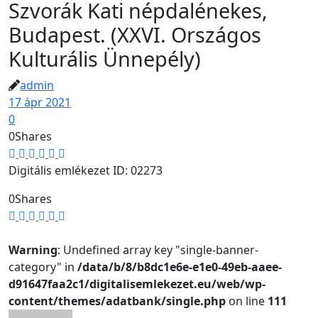
Szvorák Kati népdalénekes,
Budapest. (XXVI. Országos
Kulturális Ünnepély)
admin
17 ápr 2021
0
0
Shares
Digitális emlékezet ID: 02273
0
Shares
Warning
: Undefined array key "single-banner-
category" in
/data/b/8/b8dc1e6e-e1e0-49eb-aaee-
d91647faa2c1/digitalisemlekezet.eu/web/wp-
content/themes/adatbank/single.php
on line
111