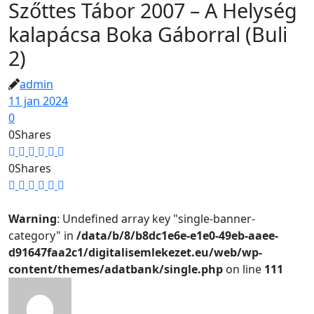
Szőttes Tábor 2007 – A Helység
kalapácsa Boka Gáborral (Buli
2)
admin
11 jan 2024
0
0
Shares
0
Shares
Warning
: Undefined array key "single-banner-
category" in
/data/b/8/b8dc1e6e-e1e0-49eb-aaee-
d91647faa2c1/digitalisemlekezet.eu/web/wp-
content/themes/adatbank/single.php
on line
111