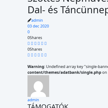
Dal- és Táncünnep
admin
03 dec 2020
0
0
Shares
0
Shares
Warning
: Undefined array key "single-bann
content/themes/adatbank/single.php
on 
admin
TÁMOGATÓK