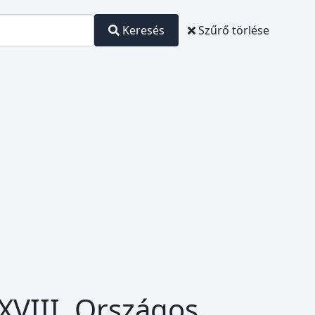
Keresés
Szűrő törlése
XVIII. Országos