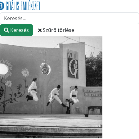
Keresés
Szűrő törlése