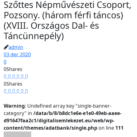
Szőttes Népművészeti Csoport,
Pozsony. (három férfi táncos)
(XVIII. Országos Dal- és
Táncünnepély)
admin
03 dec 2020
0
0
Shares
0
Shares
Warning
: Undefined array key "single-banner-
category" in
/data/b/8/b8dc1e6e-e1e0-49eb-aaee-
d91647faa2c1/digitalisemlekezet.eu/web/wp-
content/themes/adatbank/single.php
on line
111