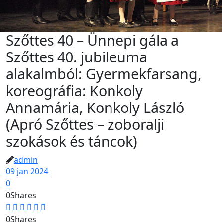
Szőttes 40 – Ünnepi gála a
Szőttes 40. jubileuma
alakalmból: Gyermekfarsang,
koreográfia: Konkoly
Annamária, Konkoly László
(Apró Szőttes – zoboralji
szokások és táncok)
admin
09 jan 2024
0
0
Shares
0
Shares