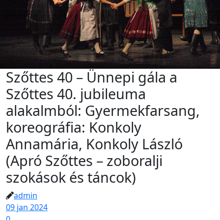
Szőttes 40 – Ünnepi gála a
Szőttes 40. jubileuma
alakalmból: Gyermekfarsang,
koreográfia: Konkoly
Annamária, Konkoly László
(Apró Szőttes – zoboralji
szokások és táncok)
admin
09 jan 2024
0