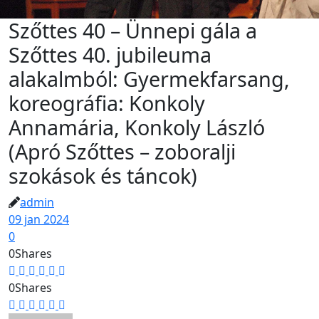
Szőttes 40 – Ünnepi gála a
Szőttes 40. jubileuma
alakalmból: Gyermekfarsang,
koreográfia: Konkoly
Annamária, Konkoly László
(Apró Szőttes – zoboralji
szokások és táncok)
admin
09 jan 2024
0
0
Shares
0
Shares