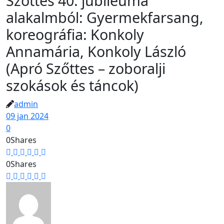
Szőttes 40. jubileuma
alakalmból: Gyermekfarsang,
koreográfia: Konkoly
Annamária, Konkoly László
(Apró Szőttes – zoboralji
szokások és táncok)
admin
09 jan 2024
0
0
Shares
0
Shares