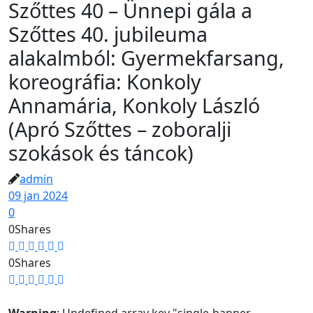
Szőttes 40 – Ünnepi gála a
Szőttes 40. jubileuma
alakalmból: Gyermekfarsang,
koreográfia: Konkoly
Annamária, Konkoly László
(Apró Szőttes – zoboralji
szokások és táncok)
admin
09 jan 2024
0
0
Shares
0
Shares