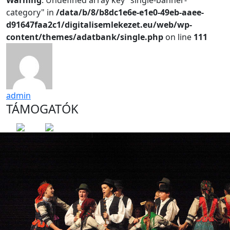
Warning
: Undefined array key "single-banner-
category" in
/data/b/8/b8dc1e6e-e1e0-49eb-aaee-
d91647faa2c1/digitalisemlekezet.eu/web/wp-
content/themes/adatbank/single.php
on line
111
admin
TÁMOGATÓK