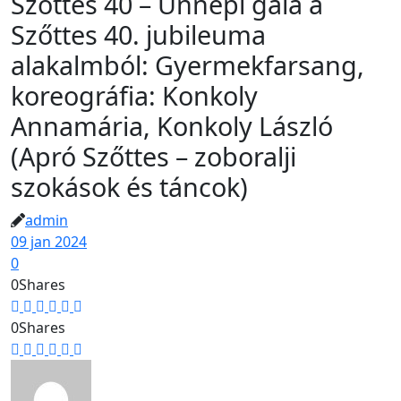
Szőttes 40 – Ünnepi gála a
Szőttes 40. jubileuma
alakalmból: Gyermekfarsang,
koreográfia: Konkoly
Annamária, Konkoly László
(Apró Szőttes – zoboralji
szokások és táncok)
admin
09 jan 2024
0
0
Shares
0
Shares