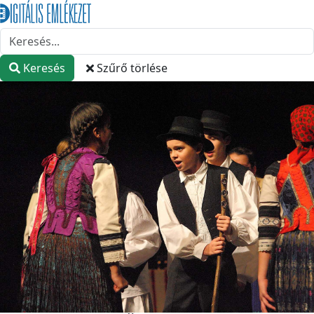
Keresés
Szűrő törlése