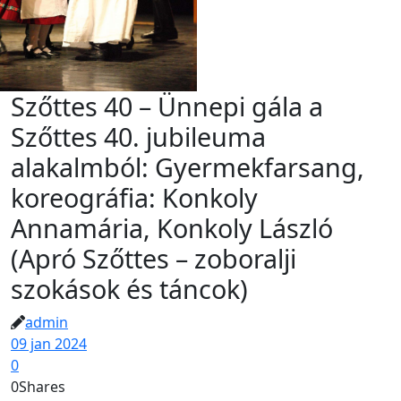
Szőttes 40 – Ünnepi gála a
Szőttes 40. jubileuma
alakalmból: Gyermekfarsang,
koreográfia: Konkoly
Annamária, Konkoly László
(Apró Szőttes – zoboralji
szokások és táncok)
admin
09 jan 2024
0
0
Shares