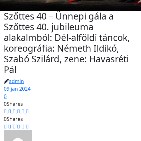
Szőttes 40 – Ünnepi gála a
Szőttes 40. jubileuma
alakalmból: Dél-alföldi táncok,
koreográfia: Németh Ildikó,
Szabó Szilárd, zene: Havasréti
Pál
admin
09 jan 2024
0
0
Shares
0
Shares