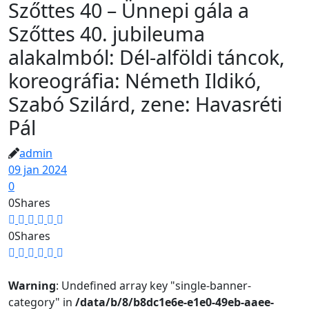
Szőttes 40 – Ünnepi gála a
Szőttes 40. jubileuma
alakalmból: Dél-alföldi táncok,
koreográfia: Németh Ildikó,
Szabó Szilárd, zene: Havasréti
Pál
admin
09 jan 2024
0
0
Shares
0
Shares
Warning
: Undefined array key "single-banner-
category" in
/data/b/8/b8dc1e6e-e1e0-49eb-aaee-