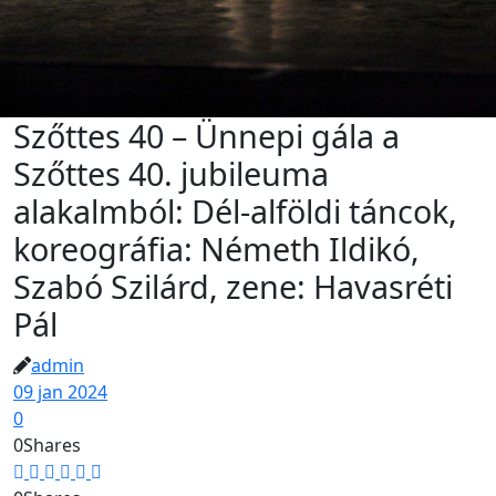
Szőttes 40 – Ünnepi gála a
Szőttes 40. jubileuma
alakalmból: Dél-alföldi táncok,
koreográfia: Németh Ildikó,
Szabó Szilárd, zene: Havasréti
Pál
admin
09 jan 2024
0
0
Shares