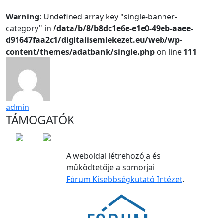
Warning
: Undefined array key "single-banner-
category" in
/data/b/8/b8dc1e6e-e1e0-49eb-aaee-
d91647faa2c1/digitalisemlekezet.eu/web/wp-
content/themes/adatbank/single.php
on line
111
admin
TÁMOGATÓK
A weboldal létrehozója és
működtetője a somorjai
Fórum Kisebbségkutató Intézet
.