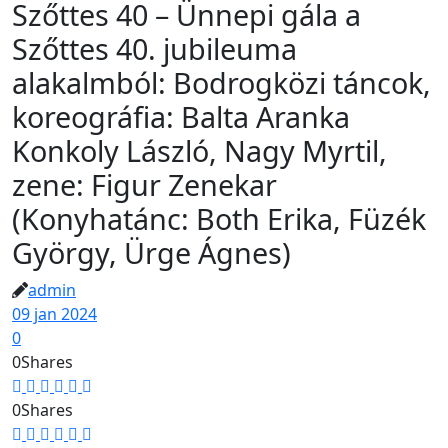
Szőttes 40 – Ünnepi gála a
Szőttes 40. jubileuma
alakalmból: Bodrogközi táncok,
koreográfia: Balta Aranka
Konkoly László, Nagy Myrtil,
zene: Figur Zenekar
(Konyhatánc: Both Erika, Füzék
György, Ürge Ágnes)
admin
09 jan 2024
0
0
Shares
0
Shares