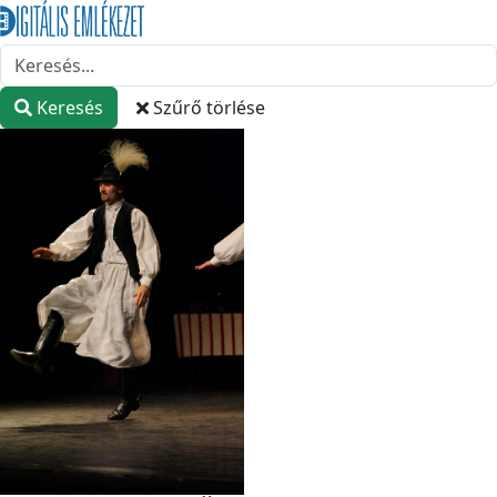
Keresés
Szűrő törlése