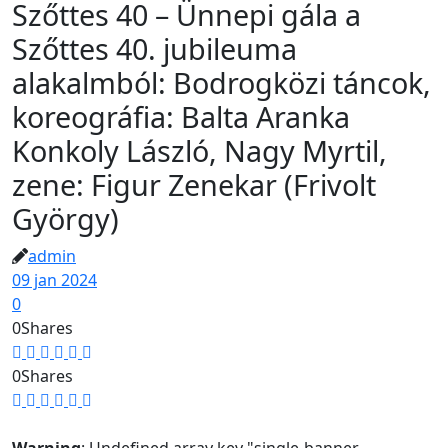
Szőttes 40 – Ünnepi gála a
Szőttes 40. jubileuma
alakalmból: Bodrogközi táncok,
koreográfia: Balta Aranka
Konkoly László, Nagy Myrtil,
zene: Figur Zenekar (Frivolt
György)
admin
09 jan 2024
0
0
Shares
0
Shares