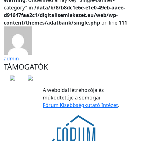
Warning
: Undefined array key "single-banner-
category" in
/data/b/8/b8dc1e6e-e1e0-49eb-aaee-
d91647faa2c1/digitalisemlekezet.eu/web/wp-
content/themes/adatbank/single.php
on line
111
admin
TÁMOGATÓK
A weboldal létrehozója és
működtetője a somorjai
Fórum Kisebbségkutató Intézet
.