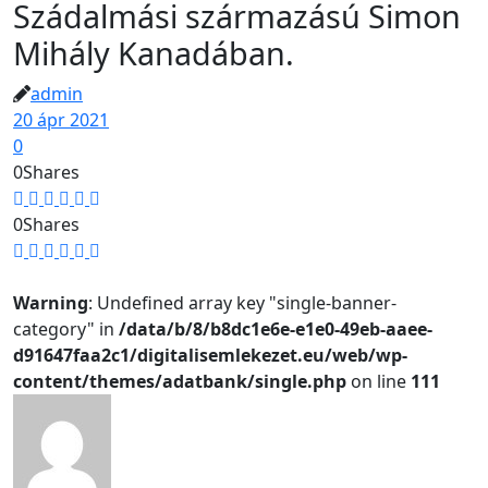
Szádalmási származású Simon
Mihály Kanadában.
admin
20 ápr 2021
0
0
Shares
0
Shares
Warning
: Undefined array key "single-banner-
category" in
/data/b/8/b8dc1e6e-e1e0-49eb-aaee-
d91647faa2c1/digitalisemlekezet.eu/web/wp-
content/themes/adatbank/single.php
on line
111