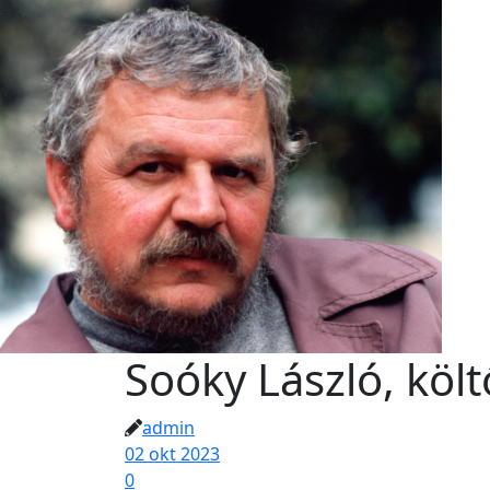
Soóky László, költ
admin
02 okt 2023
0