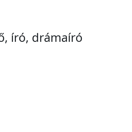
ő, író, drámaíró