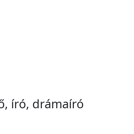
ő, író, drámaíró