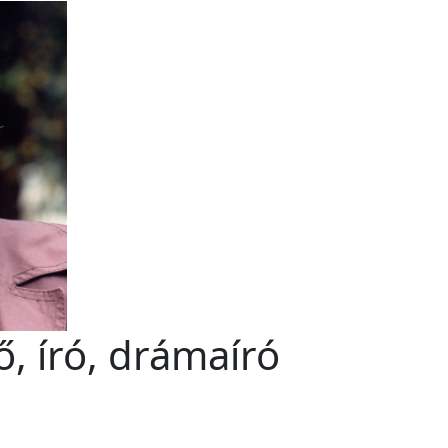
ő, író, drámaíró