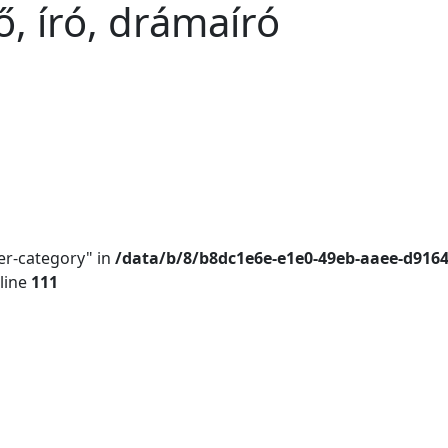
ő, író, drámaíró
er-category" in
/data/b/8/b8dc1e6e-e1e0-49eb-aaee-d916
line
111