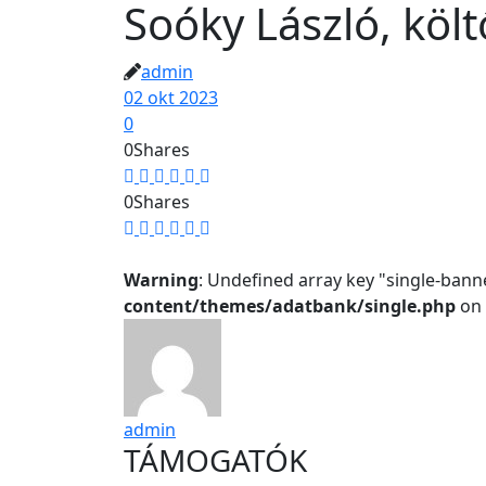
Soóky László, költ
admin
02 okt 2023
0
0
Shares
0
Shares
Warning
: Undefined array key "single-bann
content/themes/adatbank/single.php
on 
admin
TÁMOGATÓK