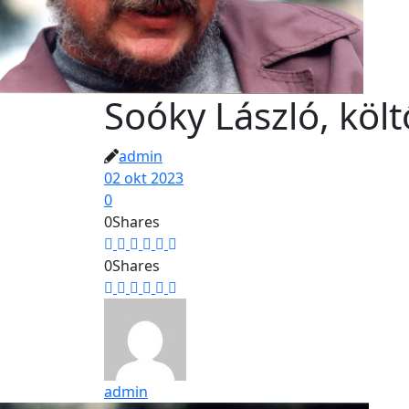
Soóky László, költ
admin
02 okt 2023
0
0
Shares
0
Shares
admin