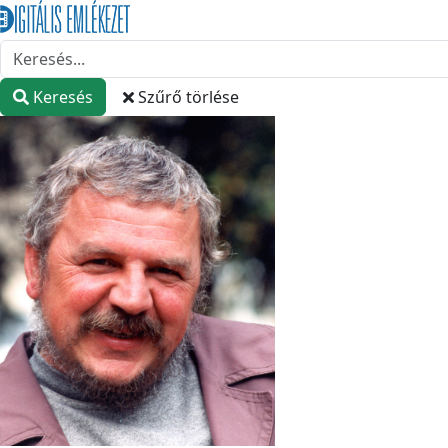
Keresés
Szűrő törlése