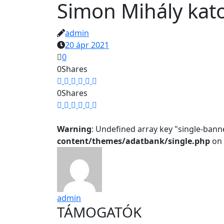
Simon Mihály kat
admin
20 ápr 2021
0
0
Shares
0
Shares
Warning
: Undefined array key "single-bann
content/themes/adatbank/single.php
on 
admin
TÁMOGATÓK