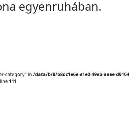
ona egyenruhában.
er-category" in
/data/b/8/b8dc1e6e-e1e0-49eb-aaee-d916
line
111