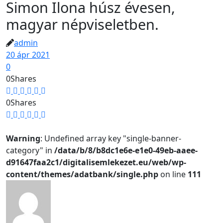
Simon Ilona húsz évesen,
magyar népviseletben.
admin
20 ápr 2021
0
0
Shares
0
Shares
Warning
: Undefined array key "single-banner-
category" in
/data/b/8/b8dc1e6e-e1e0-49eb-aaee-
d91647faa2c1/digitalisemlekezet.eu/web/wp-
content/themes/adatbank/single.php
on line
111