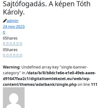
Sajtófogadás. A képen Tóth
Károly.
admin
24 nov 2023
0
0
Shares
0
Shares
Warning
: Undefined array key "single-banner-
category" in
/data/b/8/b8dc1e6e-e1e0-49eb-aaee-
d91647faa2c1/digitalisemlekezet.eu/web/wp-
content/themes/adatbank/single.php
on line
111