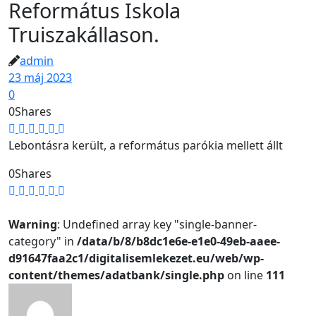
Református Iskola
Truiszakállason.
admin
23 máj 2023
0
0
Shares
Lebontásra került, a református parókia mellett állt
0
Shares
Warning
: Undefined array key "single-banner-
category" in
/data/b/8/b8dc1e6e-e1e0-49eb-aaee-
d91647faa2c1/digitalisemlekezet.eu/web/wp-
content/themes/adatbank/single.php
on line
111