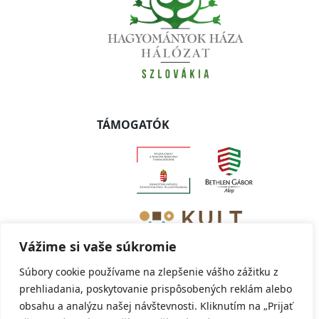
TÁMOGATÓK
Vážime si vaše súkromie
Súbory cookie používame na zlepšenie vášho zážitku z
prehliadania, poskytovanie prispôsobených reklám alebo
obsahu a analýzu našej návštevnosti. Kliknutím na „Prijať
Copyright © 2019 - 2024 Szlovákiai Magyar Adatbank -