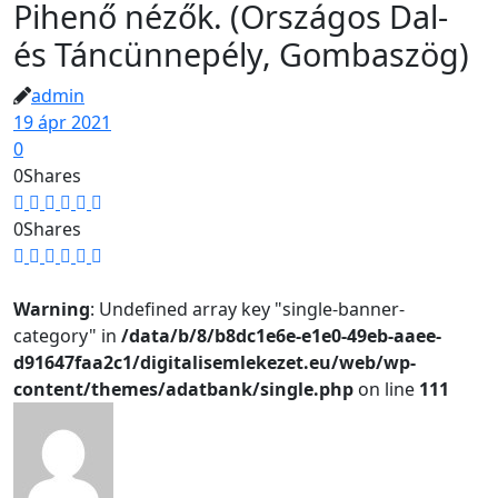
Pihenő nézők. (Országos Dal-
és Táncünnepély, Gombaszög)
admin
19 ápr 2021
0
0
Shares
0
Shares
Warning
: Undefined array key "single-banner-
category" in
/data/b/8/b8dc1e6e-e1e0-49eb-aaee-
d91647faa2c1/digitalisemlekezet.eu/web/wp-
content/themes/adatbank/single.php
on line
111