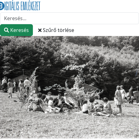
Keresés
Szűrő törlése