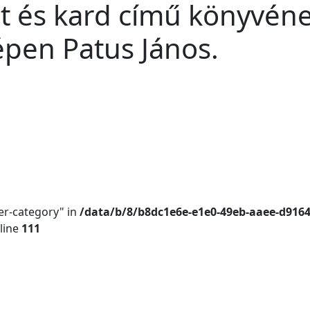
nt és kard című könyvén
pen Patus János.
er-category" in
/data/b/8/b8dc1e6e-e1e0-49eb-aaee-d916
line
111