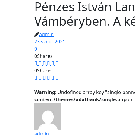
Pénzes István La
Vámbéryben. A ké
admin
23 szept 2021
0
0
Shares
0
Shares
Warning
: Undefined array key "single-bann
content/themes/adatbank/single.php
on 
admin