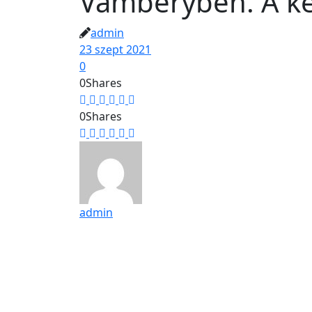
Vámbéryben. A ké
admin
23 szept 2021
0
0
Shares
0
Shares
admin