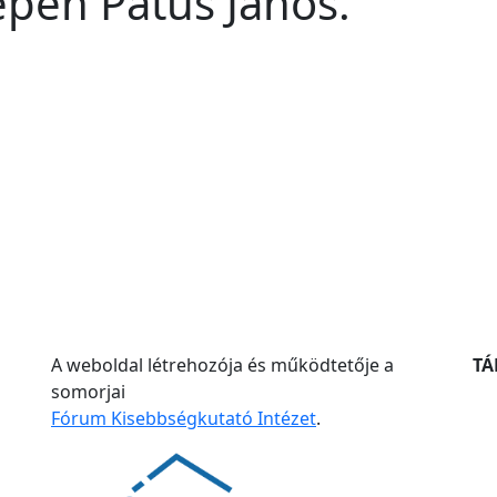
pen Patus János.
A weboldal létrehozója és működtetője a
T
somorjai
Fórum Kisebbségkutató Intézet
.