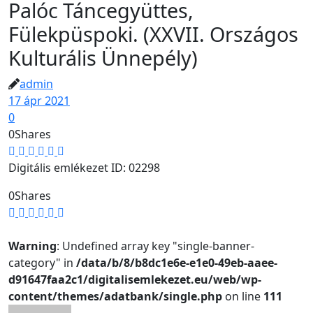
Palóc Táncegyüttes,
Fülekpüspoki. (XXVII. Országos
Kulturális Ünnepély)
admin
17 ápr 2021
0
0
Shares
Digitális emlékezet ID: 02298
0
Shares
Warning
: Undefined array key "single-banner-
category" in
/data/b/8/b8dc1e6e-e1e0-49eb-aaee-
d91647faa2c1/digitalisemlekezet.eu/web/wp-
content/themes/adatbank/single.php
on line
111