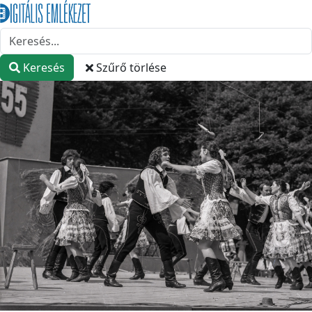
Keresés
Szűrő törlése