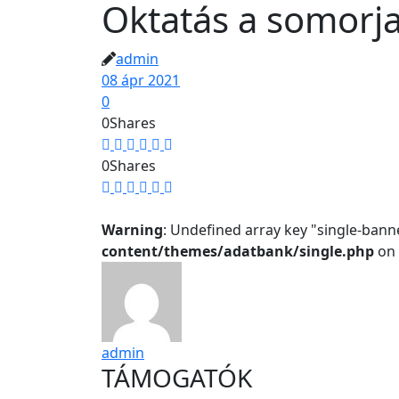
Oktatás a somorja
admin
08 ápr 2021
0
0
Shares
0
Shares
Warning
: Undefined array key "single-bann
content/themes/adatbank/single.php
on 
admin
TÁMOGATÓK