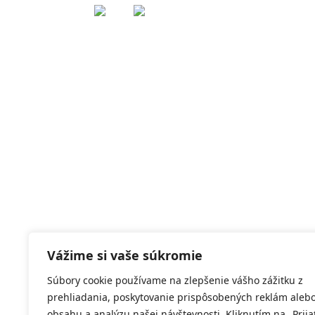
Vážime si vaše súkromie
Súbory cookie používame na zlepšenie vášho zážitku z
prehliadania, poskytovanie prispôsobených reklám aleb
obsahu a analýzu našej návštevnosti. Kliknutím na „Prija