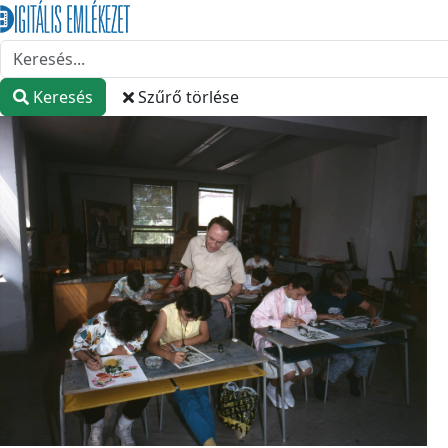
Keresés
Szűrő törlése