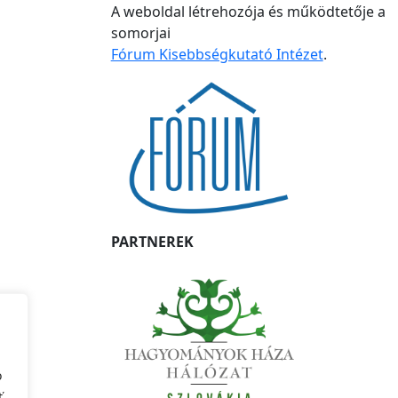
A weboldal létrehozója és működtetője a
somorjai
Fórum Kisebbségkutató Intézet
.
PARTNEREK
o
ť