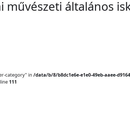
i művészeti általános is
er-category" in
/data/b/8/b8dc1e6e-e1e0-49eb-aaee-d916
line
111