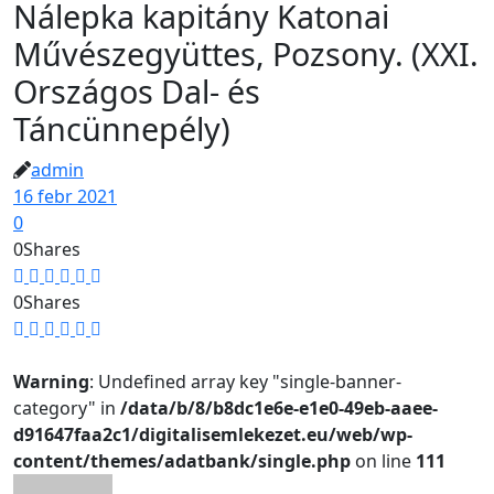
Nálepka kapitány Katonai
Művészegyüttes, Pozsony. (XXI.
Országos Dal- és
Táncünnepély)
admin
16 febr 2021
0
0
Shares
0
Shares
Warning
: Undefined array key "single-banner-
category" in
/data/b/8/b8dc1e6e-e1e0-49eb-aaee-
d91647faa2c1/digitalisemlekezet.eu/web/wp-
content/themes/adatbank/single.php
on line
111