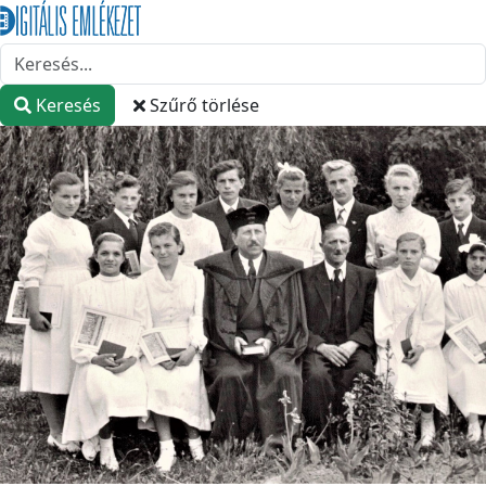
Keresés
Szűrő törlése