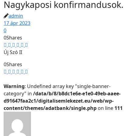
Nagykaposi konfirmandusok.
admin
17 ápr 2023
0
0
Shares
Új Szó II
0
Shares
Warning
: Undefined array key "single-banner-
category" in
/data/b/8/b8dc1e6e-e1e0-49eb-aaee-
d91647faa2c1/digitalisemlekezet.eu/web/wp-
content/themes/adatbank/single.php
on line
111