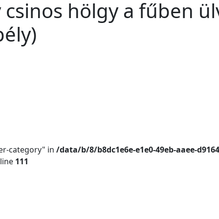
csinos hölgy a fűben ül
ély)
er-category" in
/data/b/8/b8dc1e6e-e1e0-49eb-aaee-d916
line
111