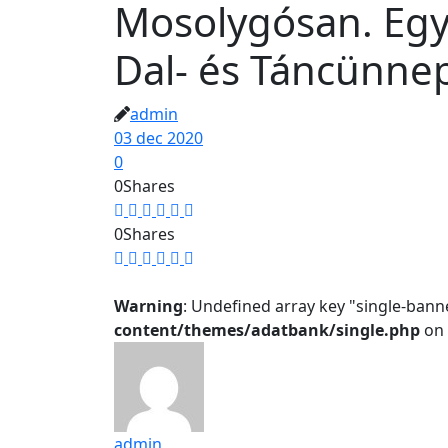
Mosolygósan. Egy 
Dal- és Táncünnep
admin
03 dec 2020
0
0
Shares
0
Shares
Warning
: Undefined array key "single-bann
content/themes/adatbank/single.php
on 
admin