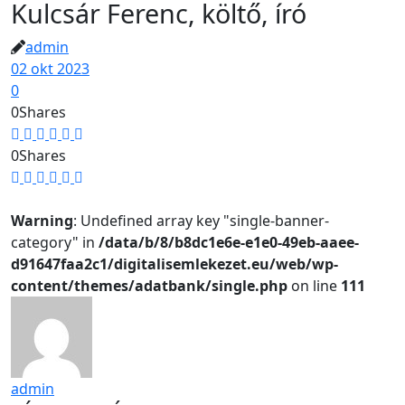
Kulcsár Ferenc, költő, író
admin
02 okt 2023
0
0
Shares
0
Shares
Warning
: Undefined array key "single-banner-
category" in
/data/b/8/b8dc1e6e-e1e0-49eb-aaee-
d91647faa2c1/digitalisemlekezet.eu/web/wp-
content/themes/adatbank/single.php
on line
111
admin