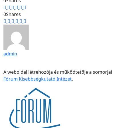
0
Shares
0
Shares
admin
A weboldal létrehozója és működtetője a somorjai
Fórum Kisebbségkutató Intézet
.