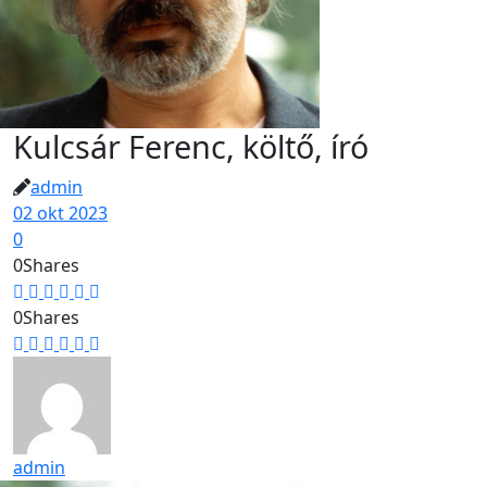
Kulcsár Ferenc, költő, író
admin
02 okt 2023
0
0
Shares
0
Shares
admin