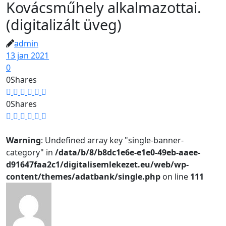
Kovácsműhely alkalmazottai.
(digitalizált üveg)
admin
13 jan 2021
0
0
Shares
0
Shares
Warning
: Undefined array key "single-banner-
category" in
/data/b/8/b8dc1e6e-e1e0-49eb-aaee-
d91647faa2c1/digitalisemlekezet.eu/web/wp-
content/themes/adatbank/single.php
on line
111