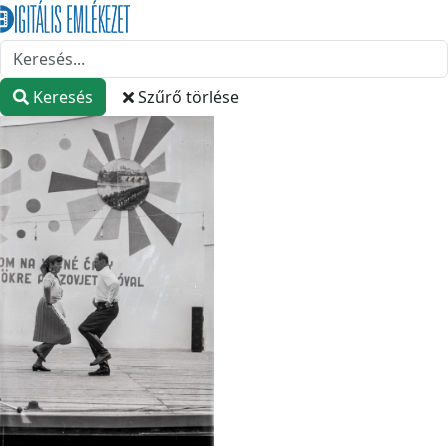
Keresés
Szűrő törlése