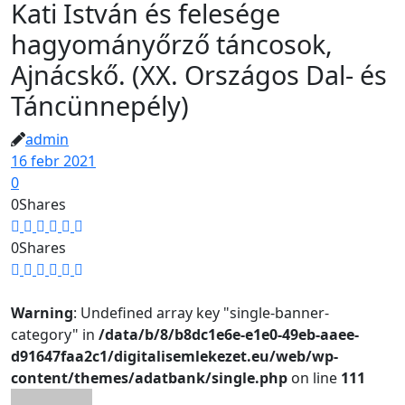
Kati István és felesége
hagyományőrző táncosok,
Ajnácskő. (XX. Országos Dal- és
Táncünnepély)
admin
16 febr 2021
0
0
Shares
0
Shares
Warning
: Undefined array key "single-banner-
category" in
/data/b/8/b8dc1e6e-e1e0-49eb-aaee-
d91647faa2c1/digitalisemlekezet.eu/web/wp-
content/themes/adatbank/single.php
on line
111