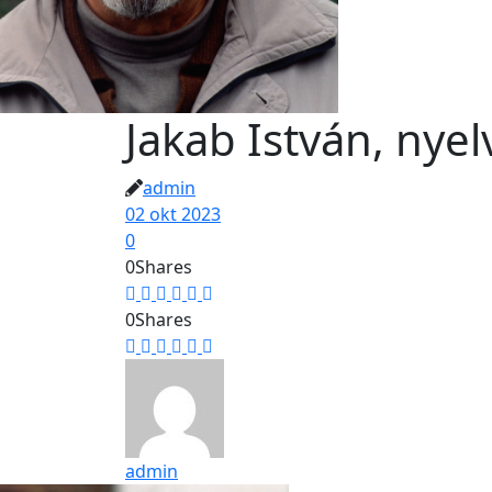
Jakab István, nyel
admin
02 okt 2023
0
0
Shares
0
Shares
admin