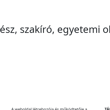
ész, szakíró, egyetemi o
A weboldal létrehozója és működtetője a
T