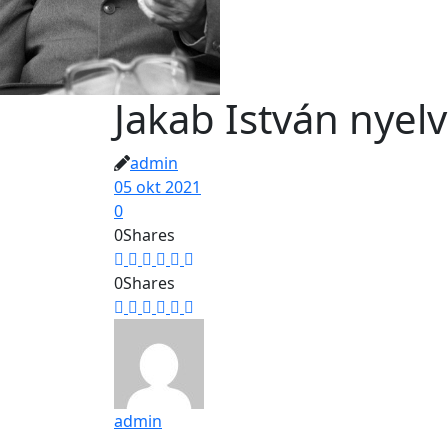
Jakab István nyelv
admin
05 okt 2021
0
0
Shares
0
Shares
admin