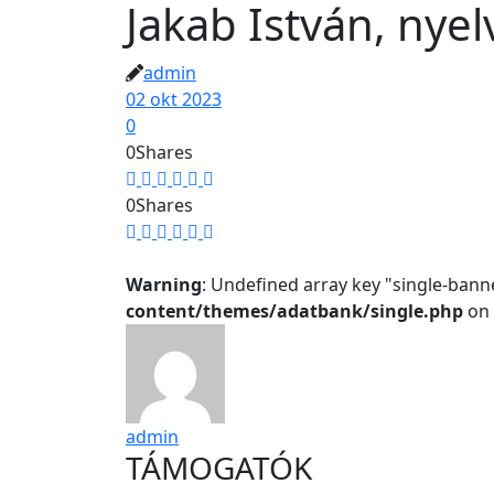
Jakab István, nyel
admin
02 okt 2023
0
0
Shares
0
Shares
Warning
: Undefined array key "single-bann
content/themes/adatbank/single.php
on 
admin
TÁMOGATÓK