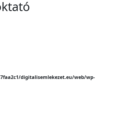
oktató
47faa2c1/digitalisemlekezet.eu/web/wp-