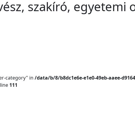
vész, szakíró, egyetemi 
er-category" in
/data/b/8/b8dc1e6e-e1e0-49eb-aaee-d916
line
111