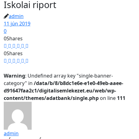
Iskolai riport
admin
11 jún 2019
0
0
Shares
0
Shares
Warning
: Undefined array key "single-banner-
category" in
/data/b/8/b8dc1e6e-e1e0-49eb-aaee-
d91647faa2c1/digitalisemlekezet.eu/web/wp-
content/themes/adatbank/single.php
on line
111
admin