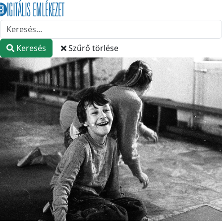
Keresés
Szűrő törlése