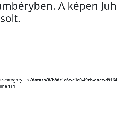
 Vámbéryben. A képen Juh
solt.
er-category" in
/data/b/8/b8dc1e6e-e1e0-49eb-aaee-d916
line
111