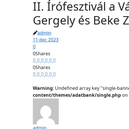
II. Írófesztivál a
Gergely és Beke Z
admin
11 dec 2023
0
0
Shares
0
Shares
Warning
: Undefined array key "single-bann
content/themes/adatbank/single.php
on 
admin