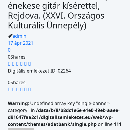
énekese gitár kísérettel,
Rejdova. (XXVI. Országos
Kulturális Ünnepély)
admin
17 ápr 2021
0
0
Shares
Digitális emlékezet ID: 02264
0
Shares
Warning
: Undefined array key "single-banner-
category" in
/data/b/8/b8dc1e6e-e1e0-49eb-aaee-
d91647faa2c1/digitalisemlekezet.eu/web/wp-
content/themes/adatbank/single.php
on line
111