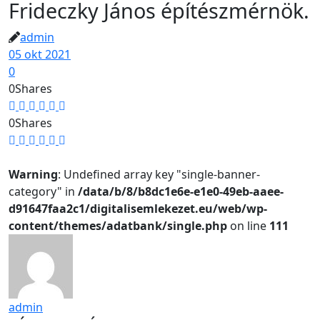
Frideczky János építészmérnök.
admin
05 okt 2021
0
0
Shares
0
Shares
Warning
: Undefined array key "single-banner-
category" in
/data/b/8/b8dc1e6e-e1e0-49eb-aaee-
d91647faa2c1/digitalisemlekezet.eu/web/wp-
content/themes/adatbank/single.php
on line
111
admin