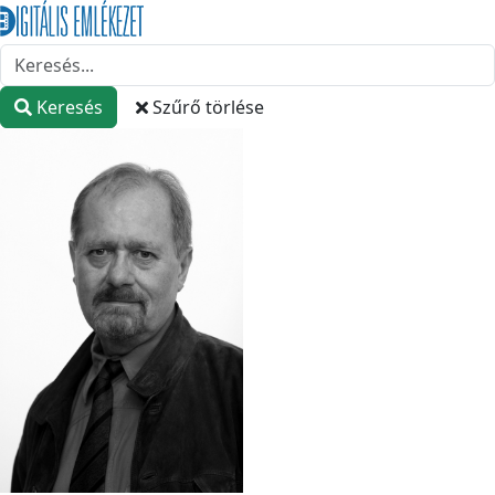
Keresés
Szűrő törlése