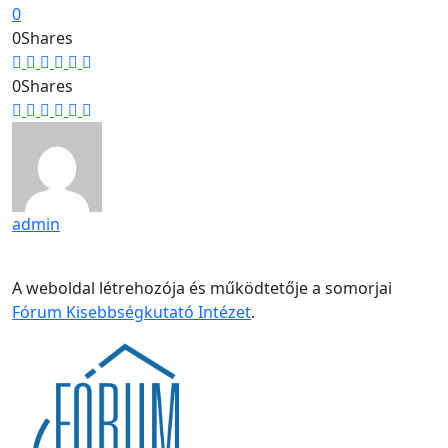
0
0
Shares
0
Shares
admin
A weboldal létrehozója és működtetője a somorjai
Fórum Kisebbségkutató Intézet
.