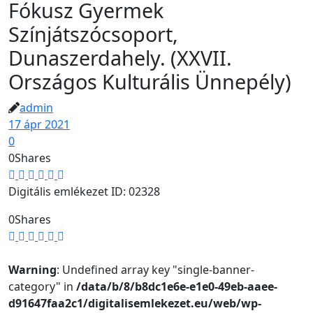
Fókusz Gyermek
Színjátszócsoport,
Dunaszerdahely. (XXVII.
Országos Kulturális Ünnepély)
admin
17 ápr 2021
0
0
Shares
Digitális emlékezet ID: 02328
0
Shares
Warning
: Undefined array key "single-banner-
category" in
/data/b/8/b8dc1e6e-e1e0-49eb-aaee-
d91647faa2c1/digitalisemlekezet.eu/web/wp-