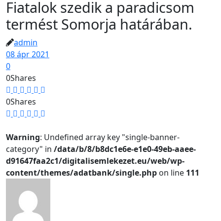
Fiatalok szedik a paradicsom
termést Somorja határában.
admin
08 ápr 2021
0
0
Shares
0
Shares
Warning
: Undefined array key "single-banner-
category" in
/data/b/8/b8dc1e6e-e1e0-49eb-aaee-
d91647faa2c1/digitalisemlekezet.eu/web/wp-
content/themes/adatbank/single.php
on line
111