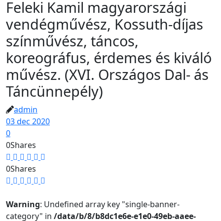
Feleki Kamil magyarországi
vendégművész, Kossuth-díjas
színművész, táncos,
koreográfus, érdemes és kiváló
művész. (XVI. Országos Dal- ás
Táncünnepély)
admin
03 dec 2020
0
0
Shares
0
Shares
Warning
: Undefined array key "single-banner-
category" in
/data/b/8/b8dc1e6e-e1e0-49eb-aaee-