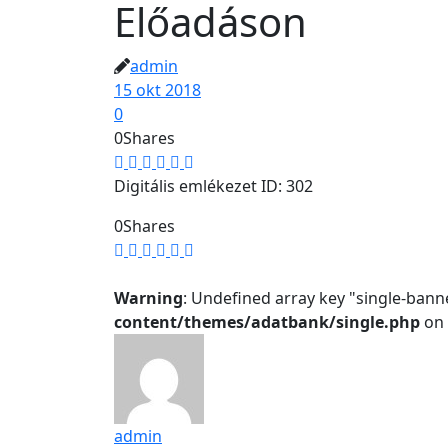
Előadáson
admin
15 okt 2018
0
0
Shares
Digitális emlékezet ID: 302
0
Shares
Warning
: Undefined array key "single-bann
content/themes/adatbank/single.php
on 
admin