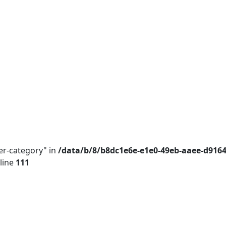
er-category" in
/data/b/8/b8dc1e6e-e1e0-49eb-aaee-d916
line
111