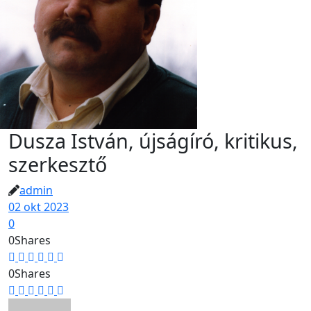
Dusza István, újságíró, kritikus,
szerkesztő
admin
02 okt 2023
0
0
Shares
0
Shares