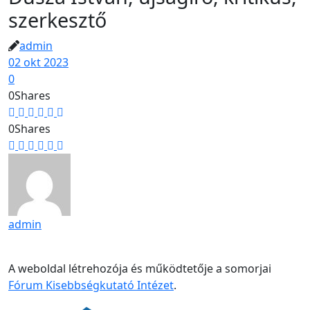
szerkesztő
admin
02 okt 2023
0
0
Shares
0
Shares
admin
A weboldal létrehozója és működtetője a somorjai
Fórum Kisebbségkutató Intézet
.