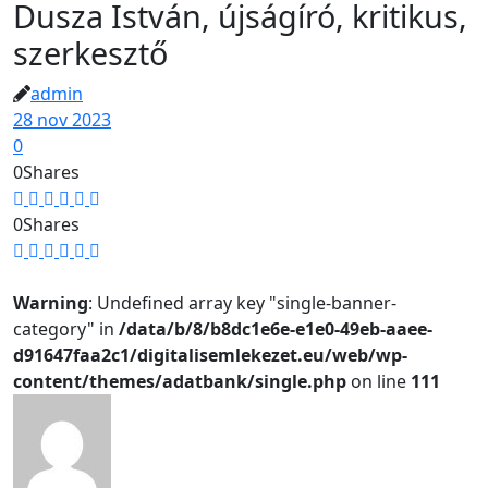
Dusza István, újságíró, kritikus,
szerkesztő
admin
28 nov 2023
0
0
Shares
0
Shares
Warning
: Undefined array key "single-banner-
category" in
/data/b/8/b8dc1e6e-e1e0-49eb-aaee-
d91647faa2c1/digitalisemlekezet.eu/web/wp-
content/themes/adatbank/single.php
on line
111