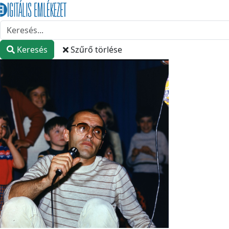
Keresés
Szűrő törlése