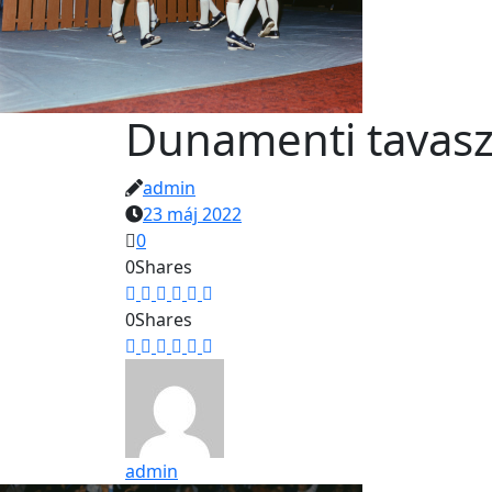
Dunamenti tavasz
admin
23 máj 2022
0
0
Shares
0
Shares
admin