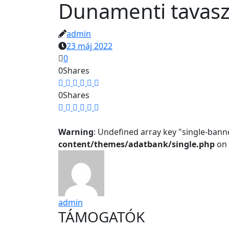
Dunamenti tavasz
admin
23 máj 2022
0
0
Shares
0
Shares
Warning
: Undefined array key "single-bann
content/themes/adatbank/single.php
on 
admin
TÁMOGATÓK