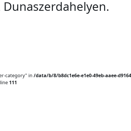
 Dunaszerdahelyen.
er-category" in
/data/b/8/b8dc1e6e-e1e0-49eb-aaee-d916
line
111