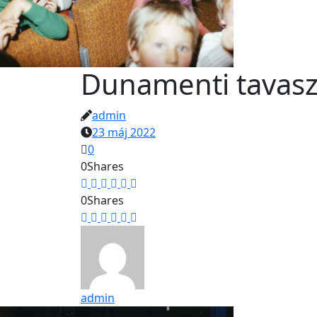
Dunamenti tavasz
admin
23 máj 2022
0
0
Shares
0
Shares
admin