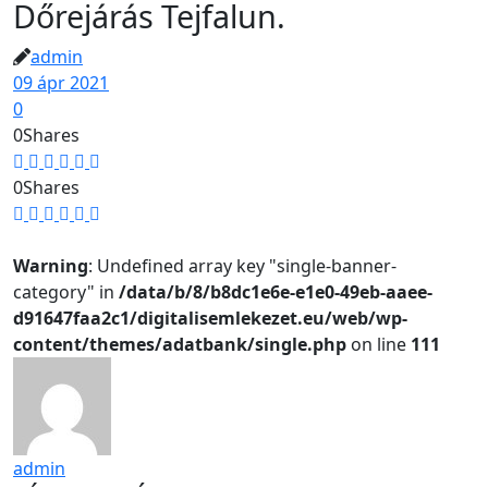
Dőrejárás Tejfalun.
admin
09 ápr 2021
0
0
Shares
0
Shares
Warning
: Undefined array key "single-banner-
category" in
/data/b/8/b8dc1e6e-e1e0-49eb-aaee-
d91647faa2c1/digitalisemlekezet.eu/web/wp-
content/themes/adatbank/single.php
on line
111
admin