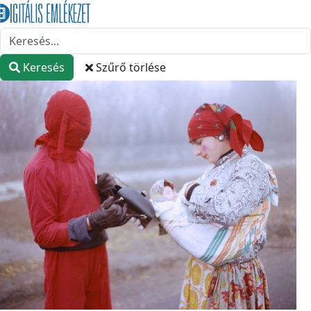
Keresés
Szűrő törlése