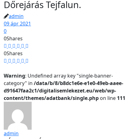
Dőrejárás Tejfalun.
admin
09 ápr 2021
0
0
Shares
0
Shares
Warning
: Undefined array key "single-banner-
category" in
/data/b/8/b8dc1e6e-e1e0-49eb-aaee-
d91647faa2c1/digitalisemlekezet.eu/web/wp-
content/themes/adatbank/single.php
on line
111
admin