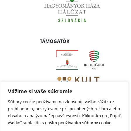
TÁMOGATÓK
Vážime si vaše súkromie
Súbory cookie používame na zlepšenie vášho zážitku z
prehliadania, poskytovanie prispôsobených reklám alebo
obsahu a analýzu našej návštevnosti. Kliknutím na „Prijať
Copyright © 2019 - 2024 Szlovákiai Magyar Adatbank -
všetko“ súhlasíte s naším používaním súborov cookie.
Digitális Emlékezet | Databanka Maďarov na Slovensku