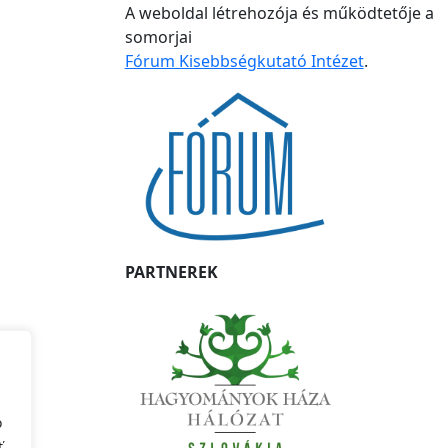
A weboldal létrehozója és működtetője a
somorjai
Fórum Kisebbségkutató Intézet
.
PARTNEREK
o
ť