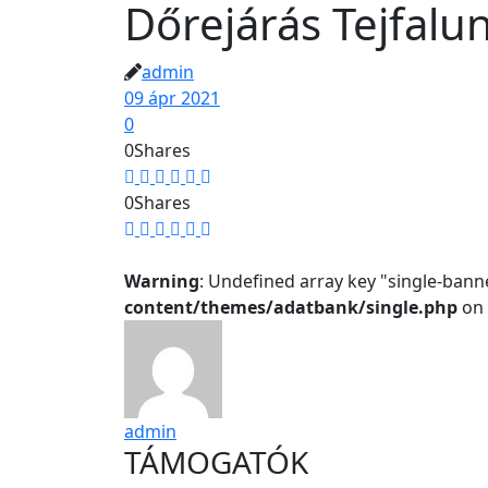
Dőrejárás Tejfalun
admin
09 ápr 2021
0
0
Shares
0
Shares
Warning
: Undefined array key "single-bann
content/themes/adatbank/single.php
on 
admin
TÁMOGATÓK