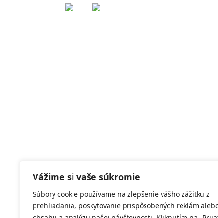
Vážime si vaše súkromie
Súbory cookie používame na zlepšenie vášho zážitku z
prehliadania, poskytovanie prispôsobených reklám aleb
obsahu a analýzu našej návštevnosti. Kliknutím na „Prija