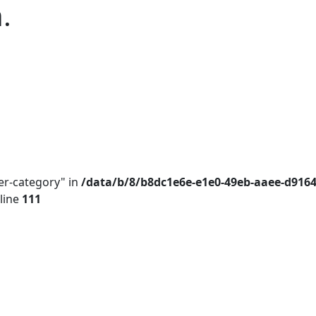
.
er-category" in
/data/b/8/b8dc1e6e-e1e0-49eb-aaee-d916
line
111