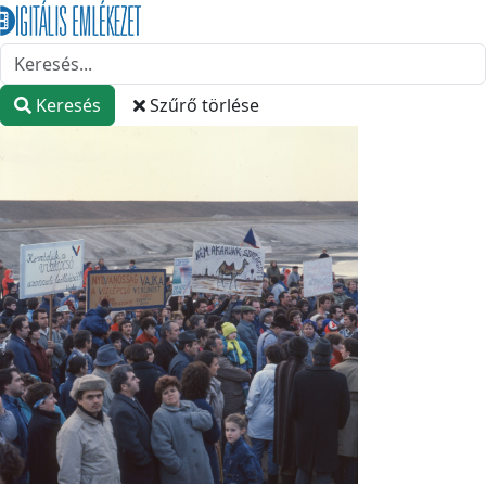
Keresés
Szűrő törlése