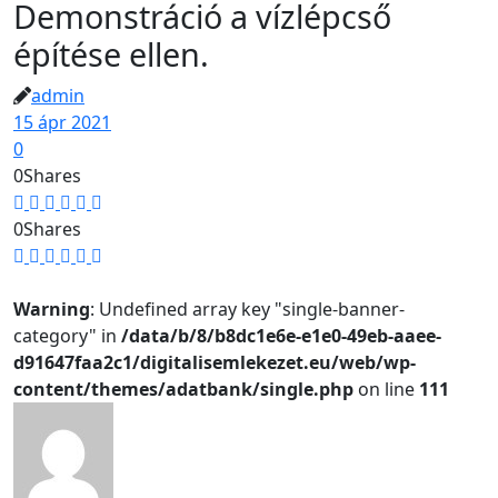
Demonstráció a vízlépcső
építése ellen.
admin
15 ápr 2021
0
0
Shares
0
Shares
Warning
: Undefined array key "single-banner-
category" in
/data/b/8/b8dc1e6e-e1e0-49eb-aaee-
d91647faa2c1/digitalisemlekezet.eu/web/wp-
content/themes/adatbank/single.php
on line
111