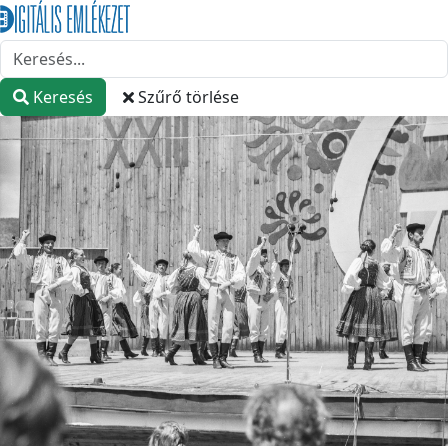
Keresés
Szűrő törlése