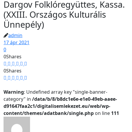
Dargov Folklóregyüttes, Kassa.
(XXIII. Országos Kulturális
Ünnepély)
admin
17 ápr 2021
0
0
Shares
0
Shares
Warning
: Undefined array key "single-banner-
category" in
/data/b/8/b8dc1e6e-e1e0-49eb-aaee-
d91647faa2c1/digitalisemlekezet.eu/web/wp-
content/themes/adatbank/single.php
on line
111