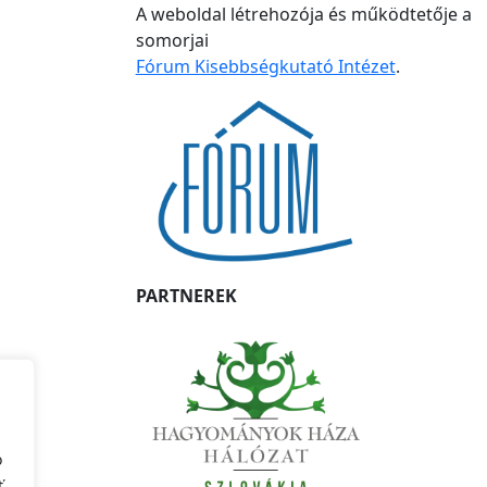
A weboldal létrehozója és működtetője a
somorjai
Fórum Kisebbségkutató Intézet
.
PARTNEREK
o
ť