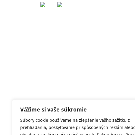
Vážime si vaše súkromie
Súbory cookie používame na zlepšenie vášho zážitku z
prehliadania, poskytovanie prispôsobených reklám aleb
obsahu a analýzu našej návštevnosti. Kliknutím na „Prija