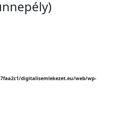
ünnepély)
47faa2c1/digitalisemlekezet.eu/web/wp-