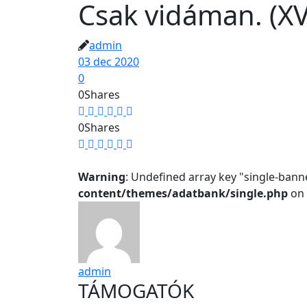
Csak vidáman. (XV
admin
03 dec 2020
0
0
Shares
0
Shares
Warning
: Undefined array key "single-bann
content/themes/adatbank/single.php
on 
admin
TÁMOGATÓK