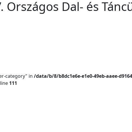
. Országos Dal- és Tánc
er-category" in
/data/b/8/b8dc1e6e-e1e0-49eb-aaee-d916
line
111