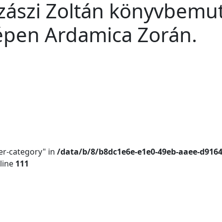
Szászi Zoltán könyvbemut
épen Ardamica Zorán.
er-category" in
/data/b/8/b8dc1e6e-e1e0-49eb-aaee-d916
line
111