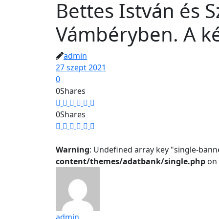
Bettes István és 
Vámbéryben. A k
admin
27 szept 2021
0
0
Shares
0
Shares
Warning
: Undefined array key "single-bann
content/themes/adatbank/single.php
on 
admin