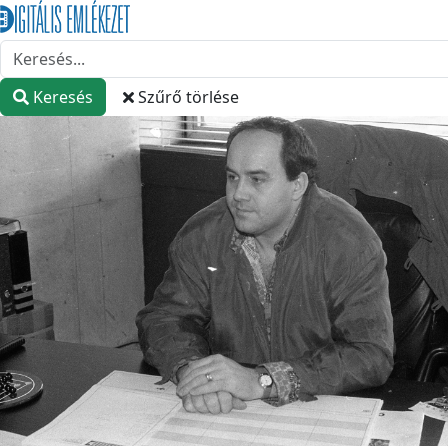
Keresés
Szűrő törlése