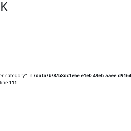
DK
er-category" in
/data/b/8/b8dc1e6e-e1e0-49eb-aaee-d916
line
111