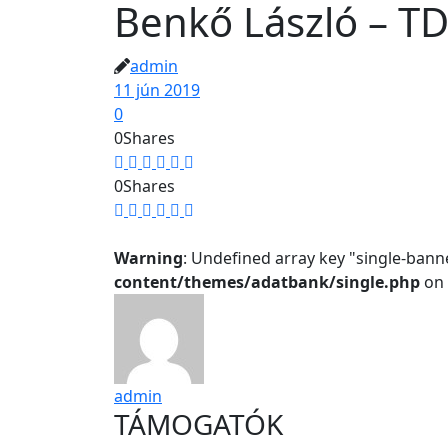
Benkő László – T
admin
11 jún 2019
0
0
Shares
0
Shares
Warning
: Undefined array key "single-bann
content/themes/adatbank/single.php
on 
admin
TÁMOGATÓK